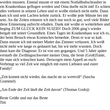
werden mussten. Einmal musste er mit einem Notfallhubschrauber in
ein Krankenhaus geflogen werden und Oma durfte nicht mit! Es schie
alles verloren in seinem Leben und er wollte einfach nicht mehr. Dann
kam ich und sein Lachen kehrte zurück. Er wollte jede Minute bei mir
sein. An die Zeiten erinnere ich mich nur noch so gut, weil viele Bilder
diese Erinnerung aufrecht erhalten. Dank mir wollte er weiterleben und
beging ZUM GLÜCK KEIN SUIZID! Doch 2006 ging’s wieder
bergab mit seiner Gesundheit. Eines Tages im Krankenhaus war ich es,
der beim Besuch etwas Komisches bemerkte. Denn er war so kalt.
Dann musste ich mit meiner Mutter das Zimmer verlassen. Ich weiß
nicht mehr wie lange es gedauert hat, bis wir mehr wussten. Doch
dann kam die Diagnose: Er ist von uns gegangen. Und 5 Jahre später
verstarb die Zwillingsschwester meiner Oma, die beste (Groß)Tante,
die man sich wünschen kann. Deswegen mein Appell an euch:
Verbringt so viel Zeit wie möglich mit euren Liebsten und eurer
Family!
„Zeit kommt nicht wieder, das macht sie so wertvoll“ (Sascha
Grammel)
„Am Ende der Zeit läuft die Zeit davon“ (Thomas Godoj)
Beste Grüße und nur das Beste
Tim