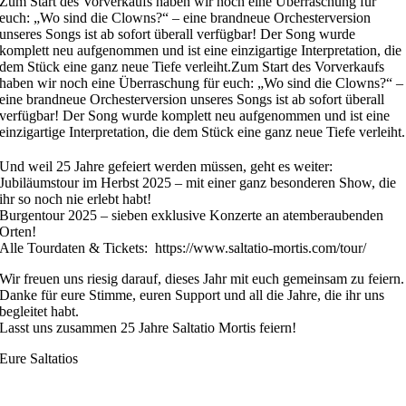
Zum Start des Vorverkaufs haben wir noch eine Überraschung für
euch: „Wo sind die Clowns?“ – eine brandneue Orchesterversion
unseres Songs ist ab sofort überall verfügbar! Der Song wurde
komplett neu aufgenommen und ist eine einzigartige Interpretation, die
dem Stück eine ganz neue Tiefe verleiht.Zum Start des Vorverkaufs
haben wir noch eine Überraschung für euch: „Wo sind die Clowns?“ –
eine brandneue Orchesterversion unseres Songs ist ab sofort überall
verfügbar! Der Song wurde komplett neu aufgenommen und ist eine
einzigartige Interpretation, die dem Stück eine ganz neue Tiefe verleiht.
Und weil 25 Jahre gefeiert werden müssen, geht es weiter:
Jubiläumstour im Herbst 2025 – mit einer ganz besonderen Show, die
ihr so noch nie erlebt habt!
Burgentour 2025 – sieben exklusive Konzerte an atemberaubenden
Orten!
Alle Tourdaten & Tickets: https://www.saltatio-mortis.com/tour/
Wir freuen uns riesig darauf, dieses Jahr mit euch gemeinsam zu feiern.
Danke für eure Stimme, euren Support und all die Jahre, die ihr uns
begleitet habt.
Lasst uns zusammen 25 Jahre Saltatio Mortis feiern!
Eure Saltatios