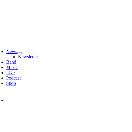
Zum
Inhalt
springen
oggle
avigation
News
Newsletter
Band
Music
Live
Podcast
Shop