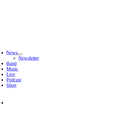
Zum
Inhalt
springen
oggle
avigation
News
Newsletter
Band
Music
Live
Podcast
Shop