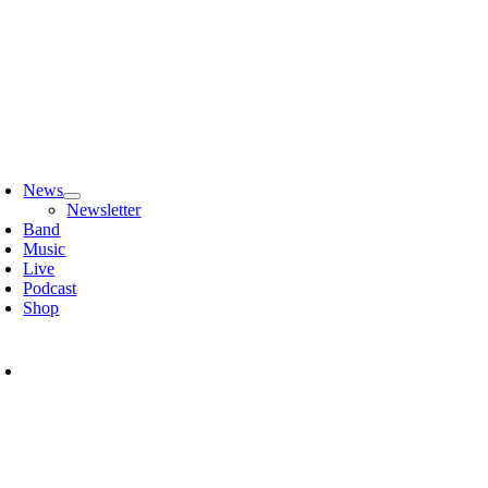
Zum
Inhalt
springen
oggle
avigation
News
Newsletter
Band
Music
Live
Podcast
Shop