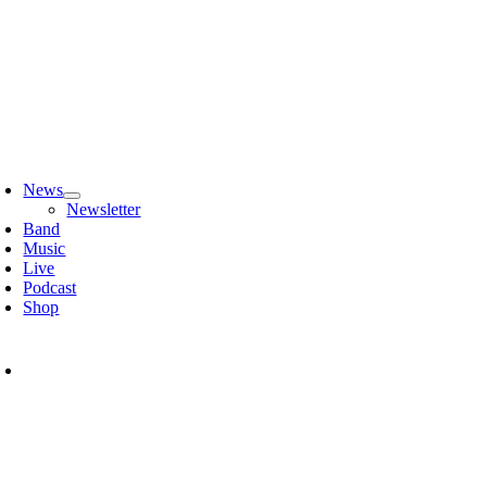
Zum
Inhalt
springen
oggle
avigation
News
Newsletter
Band
Music
Live
Podcast
Shop