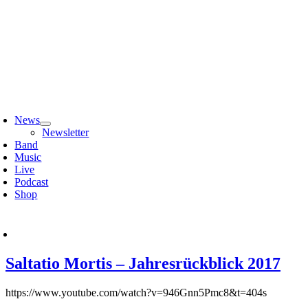
Zum
Inhalt
springen
oggle
avigation
News
Newsletter
Band
Music
Live
Podcast
Shop
Saltatio Mortis – Jahresrückblick 2017
https://www.youtube.com/watch?v=946Gnn5Pmc8&t=404s