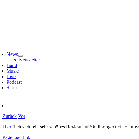
Zum
Inhalt
springen
oggle
avigation
News
Newsletter
Band
Music
Live
Podcast
Shop
Zurück
Vor
Hier
findest du ein sehr schönes Review auf Skullbringer.net von unse
Page load link