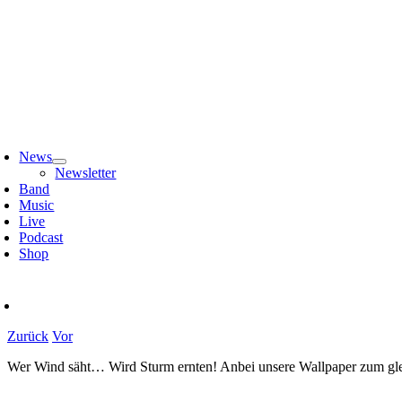
Zum
Inhalt
springen
oggle
avigation
News
Newsletter
Band
Music
Live
Podcast
Shop
Zurück
Vor
Wer Wind säht… Wird Sturm ernten! Anbei unsere Wallpaper zum gl