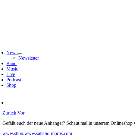
Zum
Inhalt
springen
oggle
avigation
News
Newsletter
Band
Music
Live
Podcast
Shop
Zurück
Vor
Gefällt euch der neue Anhänger? Schaut mal in unserem Onlineshop v
www.shop.www.saltatio-mortis.com