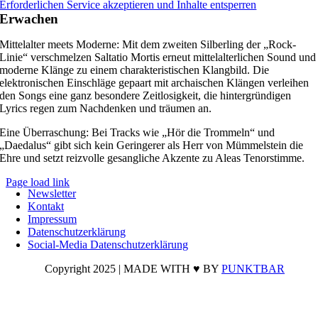
Erforderlichen Service akzeptieren und Inhalte entsperren
Erwachen
Mittelalter meets Moderne: Mit dem zweiten Silberling der „Rock-
Linie“ verschmelzen Saltatio Mortis erneut mittelalterlichen Sound und
moderne Klänge zu einem charakteristischen Klangbild. Die
elektronischen Einschläge gepaart mit archaischen Klängen verleihen
den Songs eine ganz besondere Zeitlosigkeit, die hintergründigen
Lyrics regen zum Nachdenken und träumen an.
Eine Überraschung: Bei Tracks wie „Hör die Trommeln“ und
„Daedalus“ gibt sich kein Geringerer als Herr von Mümmelstein die
Ehre und setzt reizvolle gesangliche Akzente zu Aleas Tenorstimme.
Page load link
Newsletter
Nach
Kontakt
oben
Impressum
Datenschutzerklärung
Social-Media Datenschutzerklärung
Copyright 2025 | MADE WITH ♥ BY
PUNKTBAR