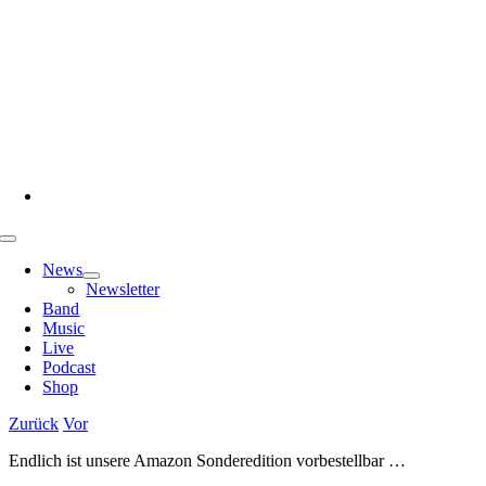
Zum
Inhalt
springen
Toggle
Navigation
News
Newsletter
Band
Music
Live
Podcast
Shop
Zurück
Vor
Endlich ist unsere Amazon Sonderedition vorbestellbar …