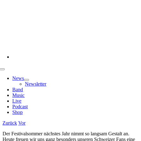
Zum
Inhalt
springen
Toggle
Navigation
News
Newsletter
Band
Music
Live
Podcast
Shop
Zurück
Vor
Der Festivalsommer nächstes Jahr nimmt so langsam Gestalt an.
Heute freuen wir uns ganz besonders unseren Schweizer Fans eine